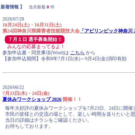
 新着情報 】
0
当月新着
件
2026/07/28
10月24日(土)・10月31日(土)
第24回神奈川県障害者技能競技大会
「アビリンピック神奈川 2
７月１日 選手募集開始 !!
みんなの応募まってるよ！
参加申込書・同意事項(Word)は
こちら
から
【参加申込期間】令和8年7月1日(水)～9月4日(金)消印有効
2026/06/22
7月23日(木)・24日(金)
夏休みワークショップ 2026
開催！！
毎年大好評の夏休みワークショップを7月23日、24日に開催
市民の皆様との交流の場として、楽しい時間を送りたいと
当日の詳細はチラシをご確認ください。
お待ちしております。