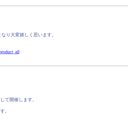
。
となり大変嬉しく思います。
product_all
ざして開催します。
ます。