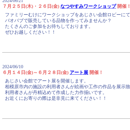
2024/06/21
７月２５日(木)・２６日(金)
なつやすみワークショップ
開催
ファミリーむけにワークショップをあじさい会館ロビーに
バオバブで販売している品物を作ってみませんか？
たくさんのご参加をお待ちしております。
ぜひお越しください！！
2024/06/10
６月１４日(金)～６月２８日(金)
アート展
開催！
あじさい会館でアート展を開催します。
相模原市内の施設の利用者さんが絵画や工作の作品を展示
利用者さんが丹精込めて作成した力作揃いです。
お近くにお寄りの際は是非見に来てください！！