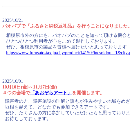
2025/10/21
バオバブで『ふるさと納税返礼品』を行うことになりました
相模原市外の方にも、バオバブのことを知って頂ける機会
ひとつひとつ利用者が心をこめて製作しております。
ぜひ、相模原市の製品を皆様へ届けたいと思っております
https://www.furusato-tax.jp/city/product/14150?incsoldout=1&city-
2025/10/01
10月10日(金)～11月7日(金)
４つの会場で
「あおぞらアート」
を開催します。
障害者の方、障害施設の理解と誰もが住みやすい地域をめ
垣根を越えて、どなたでも参加できるアートです。
ぜひ、たくさんの方に参加していただけたらと思っており
お待ちしております。