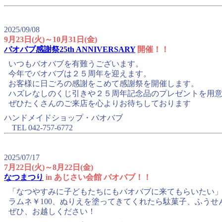
2025/09/08
9月23日(火)～10月31日(金)
バオバブ感謝祭25th ANNIVERSARY
開催！！
いつもバオバブを有難うございます。
今年でバオバブは２５周年を迎えます。
お客様に日ごろの感謝をこめて感謝祭を開催します。
ハズレなしのくじ引きや２５周年記念品のプレゼントを用
ぜひたくさんのご来店を心よりお待ちしております
ハンドメイドショップ・バオバブ
TEL 042-757-6772
2025/07/17
7月22日(火)～8月22日(金)
なつまつり
in あじさい会館 バオバブ！！
「なつやすみに子どもたちにもバオバブに来てもらいたい
ラムネ￥100、ぬりえを塗ってきてくれたら駄菓子、ふう
ぜひ、お越しください！